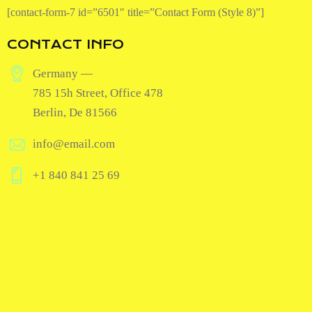
[contact-form-7 id=”6501″ title=”Contact Form (Style 8)”]
CONTACT INFO
Germany —
785 15h Street, Office 478
Berlin, De 81566
info@email.com
+1 840 841 25 69