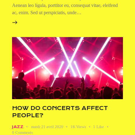
Aenean leo ligula, porttitor eu, consequat vitae, eleifend
ac, enim. Sed ut perspiciatis, unde…
HOW DO CONCERTS AFFECT
PEOPLE?
JAZZ
mardi 21 avril 2020
1K
Views
1
Like
0
Comments