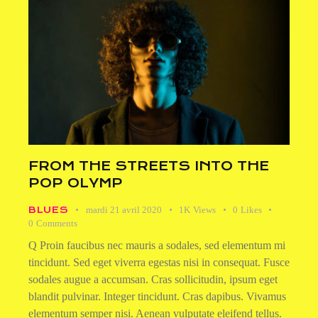
FROM THE STREETS INTO THE
POP OLYMP
BLUES
mardi 21 avril 2020
1K
Views
0
Likes
0
Comments
Q Proin faucibus nec mauris a sodales, sed elementum mi
tincidunt. Sed eget viverra egestas nisi in consequat. Fusce
sodales augue a accumsan. Cras sollicitudin, ipsum eget
blandit pulvinar. Integer tincidunt. Cras dapibus. Vivamus
elementum semper nisi. Aenean vulputate eleifend tellus.